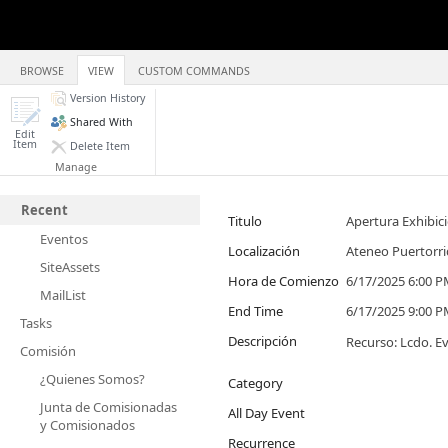
BROWSE
VIEW
CUSTOM COMMANDS
Version History
Shared With
Edit
Item
Delete Item
Manage
Recent
Titulo
Apertura Exhibic
Eventos
Localización
Ateneo Puertorr
SiteAssets
Hora de Comienzo
6/17/2025 6:00 
MailList
End Time
6/17/2025 9:00 
Tasks
Descripción
Recurso: Lcdo. Ev
Comisión
¿Quienes Somos?
Category
Junta de Comisionadas
All Day Event
y Comisionados
Recurrence