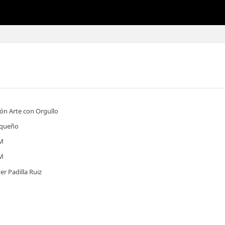
ión Arte con Orgullo
iqueño
PM
PM
er Padilla Ruiz