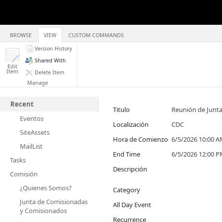
BROWSE
VIEW
CUSTOM COMMANDS
Version History
Shared With
Edit
Item
Delete Item
Manage
Recent
Titulo
Reunión de Junt
Eventos
Localización
CDC
SiteAssets
Hora de Comienzo
6/5/2026 10:00 
MailList
End Time
6/5/2026 12:00 
Tasks
Descripción
Comisión
¿Quienes Somos?
Category
Junta de Comisionadas
All Day Event
y Comisionados
Recurrence