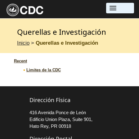
Toggle
navigatio
Querellas e Investigación
Inicio
>
Querellas e Investigación
Recent
Limites de la CDC
Dirección Física
416 Avenida Ponce de León
Edificio Union Plaza, Suite 901,
Hato Rey, PR 00918
Dirección Postal