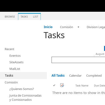
BROWSE
TASKS
LIST
Inicio
Comisión
Division Lega
Tasks
Recent
August
Eventos
SiteAssets
MailList
Tasks
All Tasks
Calendar
Completed
Comisión
Task Name
Due Dat
¿Quienes Somos?
There are no items to show in this
Junta de Comisionadas
y Comisionados