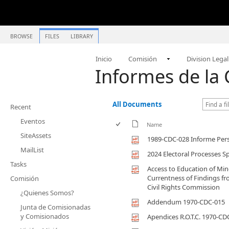
BROWSE
FILES
LIBRARY
Inicio
Comisión
Division Legal
Informes de la 
All Documents
Recent
Eventos
Name
SiteAssets
1989-CDC-028 Informe Pers
MailList
2024 Electoral Processes S
Tasks
Access to Education of Min
Currentness of Findings f
Comisión
Civil Rights Commission
¿Quienes Somos?
Addendum 1970-CDC-015
Junta de Comisionadas
y Comisionados
Apendices R.O.T.C. 1970-CD