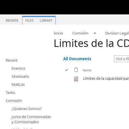
BROWSE
FILES
LIBRARY
Inicio
Comisión
Division Legal
Limites de la C
All Documents
Recent
Eventos
Name
SiteAssets
Límites de la capacidad pa
MailList
Tasks
Comisión
¿Quienes Somos?
Junta de Comisionadas
y Comisionados